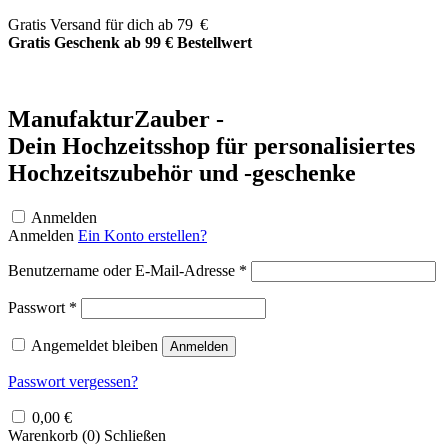
Zum
Gratis Versand für dich ab 79 €
Inhalt
Gratis Geschenk ab 99 € Bestellwert
springen
ManufakturZauber -
Dein Hochzeitsshop für personalisiertes
Hochzeitszubehör und -geschenke
Anmelden
Anmelden
Ein Konto erstellen?
Erforderlich
Benutzername oder E-Mail-Adresse
*
Erforderlich
Passwort
*
Angemeldet bleiben
Anmelden
Passwort vergessen?
0,00
€
Warenkorb (
0
)
Schließen