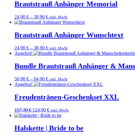
Brautstrauß Anhänger Memorial
24,90
€
–
38,90
€
inkl. MwSt
Brautstrauß Anhänger Wunschtext
24,90
€
–
38,90
€
inkl. MwSt
Angebot!
Bundle Brautstrauß Anhänger & Mans
50,90
€
–
64,90
€
inkl. MwSt
Angebot!
Freudentränen-Geschenkset XXL
Ursprünglicher
Aktueller
157,30
€
124,90
€
inkl. MwSt
Preis
Preis
war:
ist:
157,30 €
124,90 €.
Halskette | Bride to be