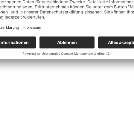
hwarz
ß