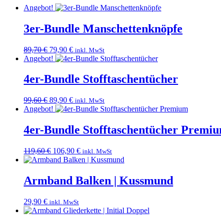
Angebot!
3er-Bundle Manschettenknöpfe
Ursprünglicher
Aktueller
89,70
€
79,90
€
inkl. MwSt
Preis
Preis
Angebot!
war:
ist:
89,70 €
79,90 €.
4er-Bundle Stofftaschentücher
Ursprünglicher
Aktueller
99,60
€
89,90
€
inkl. MwSt
Preis
Preis
Angebot!
war:
ist:
99,60 €
89,90 €.
4er-Bundle Stofftaschentücher Premi
Ursprünglicher
Aktueller
119,60
€
106,90
€
inkl. MwSt
Preis
Preis
war:
ist:
119,60 €
106,90 €.
Armband Balken | Kussmund
29,90
€
inkl. MwSt