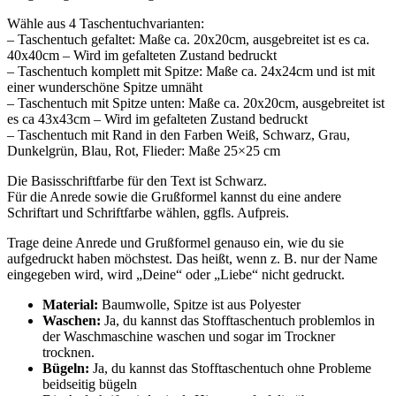
Wähle aus 4 Taschentuchvarianten:
– Taschentuch gefaltet: Maße ca. 20x20cm, ausgebreitet ist es ca.
40x40cm – Wird im gefalteten Zustand bedruckt
– Taschentuch komplett mit Spitze: Maße ca. 24x24cm und ist mit
einer wunderschöne Spitze umnäht
– Taschentuch mit Spitze unten: Maße ca. 20x20cm, ausgebreitet ist
es ca 43x43cm – Wird im gefalteten Zustand bedruckt
– Taschentuch mit Rand in den Farben Weiß, Schwarz, Grau,
Dunkelgrün, Blau, Rot, Flieder: Maße 25×25 cm
Die Basisschriftfarbe für den Text ist Schwarz.
Für die Anrede sowie die Grußformel kannst du eine andere
Schriftart und Schriftfarbe wählen, ggfls. Aufpreis.
Trage deine Anrede und Grußformel genauso ein, wie du sie
aufgedruckt haben möchstest. Das heißt, wenn z. B. nur der Name
eingegeben wird, wird „Deine“ oder „Liebe“ nicht gedruckt.
Material:
Baumwolle, Spitze ist aus Polyester
Waschen:
Ja, du kannst das Stofftaschentuch problemlos in
der Waschmaschine waschen und sogar im Trockner
trocknen.
Bügeln:
Ja, du kannst das Stofftaschentuch ohne Probleme
beidseitig bügeln