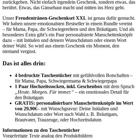
zurückgeben. Nicht einfach irgendein Geschenk, sondern etwas, das
berührt. Etwas, das Gänsehaut macht und mitten ins Herz geht.
Unser
Freudentränen-Geschenkset XXL
ist genau dafür gemacht.
Wir haben unsere emotionalsten Bestseller in einem Bundle vereint
– für Mama, Papa, die Schwiegereltern und den Bräutigam. Und als
besonderes Extra gibt’s ein Paar personalisierte Manschettenknöpfe
dazu – mit Initialen und deinem Wunschdatum oder einem Wort
deiner Wahl. So wird aus einem Geschenk ein Moment, den
niemand vergisst.
Das ist alles drin:
4 bedruckte Taschentücher
mit gefühlvollen Botschaften –
für Mama, Papa, Schwiegermama & Schwiegerpapa
1 Paar Hochzeitssocken, inkl. Geschenbox
mit dem Spruch
„Heute. Morgen. Für immer.“
– ein emotionales Detail für
den Bräutigam
GRATIS: personalisierbare Manschettenknöpfe im Wert
von 29,90€
– mit Wunschgravur: Deine Initialien und
Wunschdatum oder Wort nach Wahl z. B. Bräutigam,
Brautvater, Trauzeuge, oder Hochzeitsdatum
Informationen zu den Taschentücher
Vorgefertigte Texte analog den Produktbildern