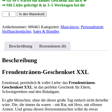
⇒ Ab 99 € wartet ein kleines Geschenk auf dich 💛
⇒ Mit Liebe gefertigt & in 3–5 Werktagen bei dir
Freudentränen-
In den Warenkorb
Geschenkset
XXL
Menge
Artikelnummer:
000461
Kategorien:
Must-haves
,
Personalisierte
Stofftaschentücher
,
Sales & Bundles
Beschreibung
Rezensionen (0)
Beschreibung
Freudentränen-Geschenkset XXL
Emotional, persönlich & voller Liebe: das
Freudentränen-
Geschenkset XXL
ist das perfekte Geschenk für Eltern,
Schwiegereltern und den Bräutigam.
Es gibt Menschen, ohne die dieser große Tag einfach nicht derselbe
wäre. Die, die immer da waren – mit Rat, mit Herz, mit offenen
Armen. Und genau diesen Herzensmenschen willst du etwas