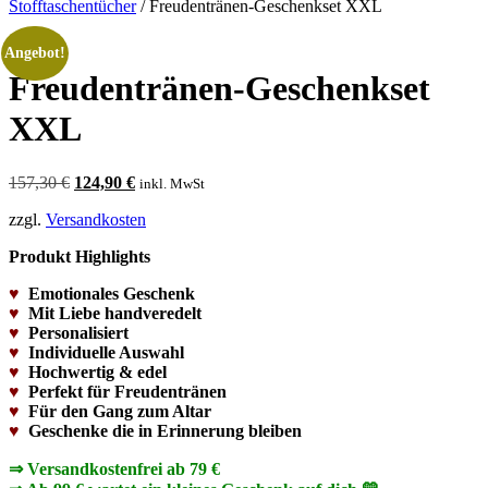
Stofftaschentücher
/ Freudentränen-Geschenkset XXL
Angebot!
Freudentränen-Geschenkset
XXL
Ursprünglicher
Aktueller
157,30
€
124,90
€
inkl. MwSt
Preis
Preis
zzgl.
Versandkosten
war:
ist:
157,30 €
124,90 €.
Produkt Highlights
♥
Emotionales Geschenk
♥
Mit Liebe handveredelt
♥
Personalisiert
♥
Individuelle Auswahl
♥
Hochwertig & edel
♥
Perfekt für Freudentränen
♥
Für den Gang zum Altar
♥
Geschenke die in Erinnerung bleiben
⇒ Versandkostenfrei ab 79 €