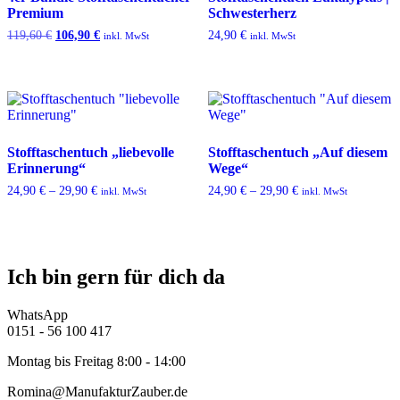
Premium
Schwesterherz
Ursprünglicher
Aktueller
119,60
€
106,90
€
24,90
€
inkl. MwSt
inkl. MwSt
Preis
Preis
war:
ist:
119,60 €
106,90 €.
Stofftaschentuch „liebevolle
Stofftaschentuch „Auf diesem
Erinnerung“
Wege“
24,90
€
–
29,90
€
24,90
€
–
29,90
€
inkl. MwSt
inkl. MwSt
Ich bin gern für dich da
WhatsApp
0151 - 56 100 417
Montag bis Freitag 8:00 - 14:00
Romina@ManufakturZauber.de