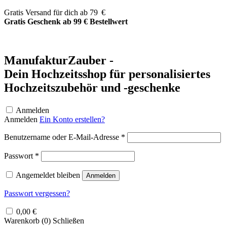
Zum
Gratis Versand für dich ab 79 €
Inhalt
Gratis Geschenk ab 99 € Bestellwert
springen
ManufakturZauber -
Dein Hochzeitsshop für personalisiertes
Hochzeitszubehör und -geschenke
Anmelden
Anmelden
Ein Konto erstellen?
Erforderlich
Benutzername oder E-Mail-Adresse
*
Erforderlich
Passwort
*
Angemeldet bleiben
Anmelden
Passwort vergessen?
0,00
€
Warenkorb (
0
)
Schließen