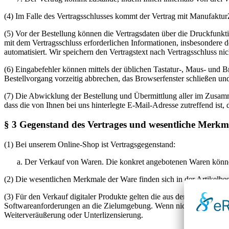
(4) Im Falle des Vertragsschlusses kommt der Vertrag mit Manufaktu
(5) Vor der Bestellung können die Vertragsdaten über die Druckfunk
mit dem Vertragsschluss erforderlichen Informationen, insbesondere 
automatisiert. Wir speichern den Vertragstext nach Vertragsschluss nic
(6) Eingabefehler können mittels der üblichen Tastatur-, Maus- und 
Bestellvorgang vorzeitig abbrechen, das Browserfenster schließen u
(7) Die Abwicklung der Bestellung und Übermittlung aller im Zusamme
dass die von Ihnen bei uns hinterlegte E-Mail-Adresse zutreffend ist,
§ 3 Gegenstand des Vertrages und wesentliche Merkm
(1) Bei unserem Online-Shop ist Vertragsgegenstand:
Der Verkauf von Waren. Die konkret angebotenen Waren könne
(2) Die wesentlichen Merkmale der Ware finden sich in der Artikelbe
(3) Für den Verkauf digitaler Produkte gelten die aus der Produktbe
Softwareanforderungen an die Zielumgebung. Wenn nicht ausdrücklich 
Weiterveräußerung oder Unterlizensierung.