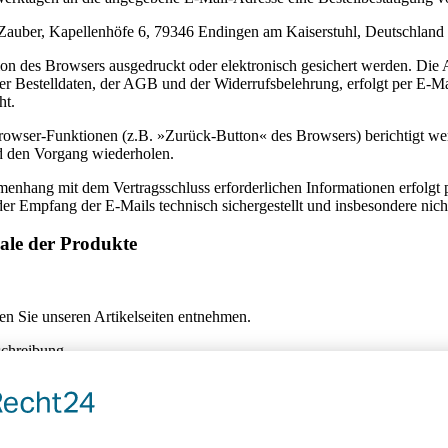
rZauber, Kapellenhöfe 6, 79346 Endingen am Kaiserstuhl, Deutschland 
tion des Browsers ausgedruckt oder elektronisch gesichert werden. D
der Bestelldaten, der AGB und der Widerrufsbelehrung, erfolgt per E-M
ht.
Browser-Funktionen (z.B. »Zurück-Button« des Browsers) berichtigt we
nd den Vorgang wiederholen.
nhang mit dem Vertragsschluss erforderlichen Informationen erfolgt pe
 der Empfang der E-Mails technisch sichergestellt und insbesondere nic
ale der Produkte
n Sie unseren Artikelseiten entnehmen.
schreibung.
schreibung ersichtlichen oder sich sonst aus den Umständen ergebende
etwas anderes vereinbart ist, ist Vertragsgegenstand nur die private