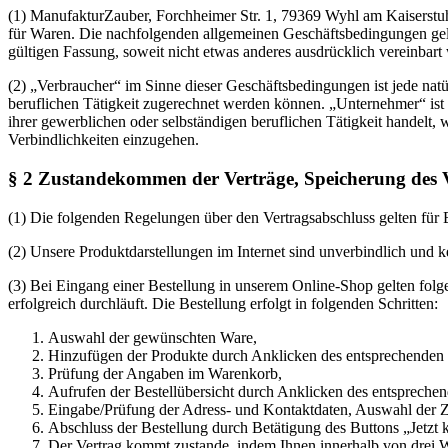
(1) ManufakturZauber, Forchheimer Str. 1, 79369 Wyhl am Kaiserstuh
für Waren. Die nachfolgenden allgemeinen Geschäftsbedingungen gelt
gültigen Fassung, soweit nicht etwas anderes ausdrücklich vereinbart
(2) „Verbraucher“ im Sinne dieser Geschäftsbedingungen ist jede nat
beruflichen Tätigkeit zugerechnet werden können. „Unternehmer“ ist e
ihrer gewerblichen oder selbständigen beruflichen Tätigkeit handelt, w
Verbindlichkeiten einzugehen.
§ 2 Zustandekommen der Verträge, Speicherung des V
(1) Die folgenden Regelungen über den Vertragsabschluss gelten für 
(2) Unsere Produktdarstellungen im Internet sind unverbindlich und 
(3) Bei Eingang einer Bestellung in unserem Online-Shop gelten fol
erfolgreich durchläuft. Die Bestellung erfolgt in folgenden Schritten:
Auswahl der gewünschten Ware,
Hinzufügen der Produkte durch Anklicken des entsprechenden B
Prüfung der Angaben im Warenkorb,
Aufrufen der Bestellübersicht durch Anklicken des entsprechend
Eingabe/Prüfung der Adress- und Kontaktdaten, Auswahl der 
Abschluss der Bestellung durch Betätigung des Buttons „Jetzt ka
Der Vertrag kommt zustande, indem Ihnen innerhalb von drei W