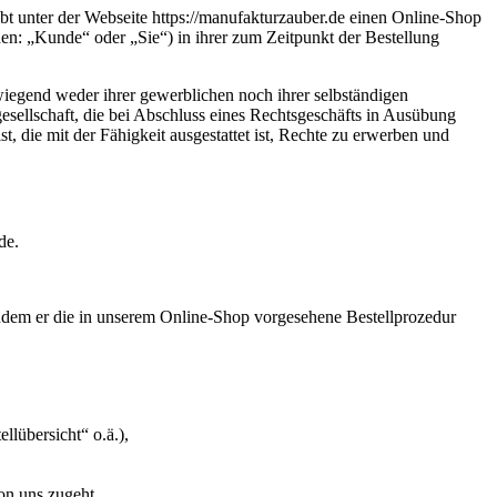
t unter der Webseite https://manufakturzauber.de einen Online-Shop
n: „Kunde“ oder „Sie“) in ihrer zum Zeitpunkt der Bestellung
wiegend weder ihrer gewerblichen noch ihrer selbständigen
gesellschaft, die bei Abschluss eines Rechtsgeschäfts in Ausübung
t, die mit der Fähigkeit ausgestattet ist, Rechte zu erwerben und
de.
indem er die in unserem Online-Shop vorgesehene Bestellprozedur
llübersicht“ o.ä.),
on uns zugeht.