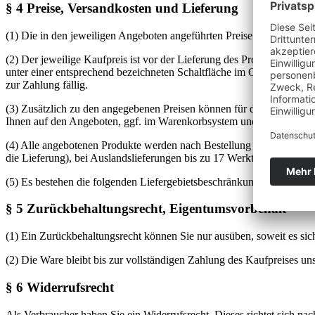
§ 4 Preise, Versandkosten und Lieferung
(1) Die in den jeweiligen Angeboten angeführten Preise sowie die Vers
(2) Der jeweilige Kaufpreis ist vor der Lieferung des Produktes zu l
unter einer entsprechend bezeichneten Schaltfläche im Online-Shop o
zur Zahlung fällig.
(3) Zusätzlich zu den angegebenen Preisen können für die Lieferung v
Ihnen auf den Angeboten, ggf. im Warenkorbsystem und auf der Bestel
(4) Alle angebotenen Produkte werden nach Bestellung individuell gefe
die Lieferung), bei Auslandslieferungen bis zu 17 Werktagen (bis zu 1
(5) Es bestehen die folgenden Liefergebietsbeschränkungen: Die Liefe
§ 5 Zurückbehaltungsrecht, Eigentumsvorbehalt
(1) Ein Zurückbehaltungsrecht können Sie nur ausüben, soweit es sic
(2) Die Ware bleibt bis zur vollständigen Zahlung des Kaufpreises un
§ 6 Widerrufsrecht
Als Verbraucher haben Sie ein Widerrufsrecht. Dieses richtet sich na