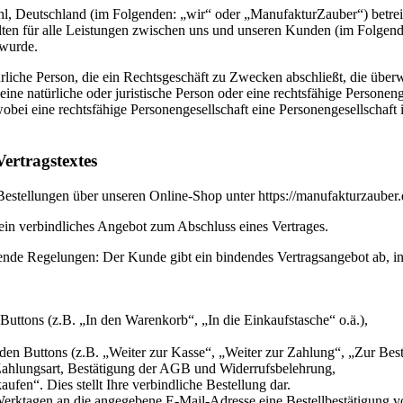
l, Deutschland (im Folgenden: „wir“ oder „ManufakturZauber“) betreib
en für alle Leistungen zwischen uns und unseren Kunden (im Folgende
 wurde.
ürliche Person, die ein Rechtsgeschäft zu Zwecken abschließt, die über
ine natürliche oder juristische Person oder eine rechtsfähige Personen
obei eine rechtsfähige Personengesellschaft eine Personengesellschaft is
ertragstextes
Bestellungen über unseren Online-Shop unter https://manufakturzauber.
kein verbindliches Angebot zum Abschluss eines Vertrages.
gende Regelungen: Der Kunde gibt ein bindendes Vertragsangebot ab, 
uttons (z.B. „In den Warenkorb“, „In die Einkaufstasche“ o.ä.),
en Buttons (z.B. „Weiter zur Kasse“, „Weiter zur Zahlung“, „Zur Beste
Zahlungsart, Bestätigung der AGB und Widerrufsbelehrung,
ufen“. Dies stellt Ihre verbindliche Bestellung dar.
erktagen an die angegebene E-Mail-Adresse eine Bestellbestätigung v