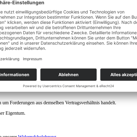
andkosten sind Gesamtpreise und beinhalten alle Preisbestandteile einsc
eisten (Vorkasse), es sei denn, wir bieten ausdrücklich den Kauf auf R
der im jeweiligen Angebot ausgewiesen. Soweit bei den einzelnen Zahl
on Produkten Versandkosten anfallen, sofern der jeweilige Artikel nic
lübersicht nochmals deutlich mitgeteilt.
rtigt. (Lieferzeit: bis zu 13 Tage nach dem Eingang der Zahlung (bis z
0 Werktage beträgt die Herstellungszeit, zzgl. 3-7 Werktage für die Lie
rung erfolgt in folgende Länder: Deutschland, Österreich.
h um Forderungen aus demselben Vertragsverhältnis handelt.
ser Eigentum.
ch unserer
Widerrufsbelehrung
.