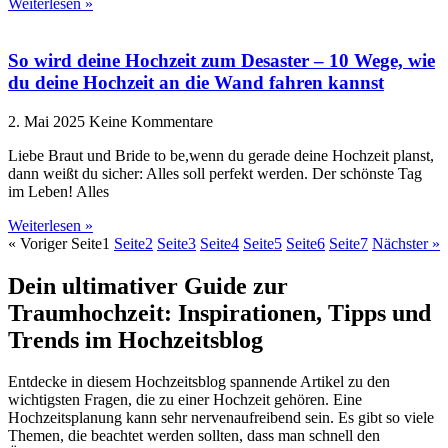
Weiterlesen »
So wird deine Hochzeit zum Desaster – 10 Wege, wie
du deine Hochzeit an die Wand fahren kannst
2. Mai 2025
Keine Kommentare
Liebe Braut und Bride to be,wenn du gerade deine Hochzeit planst,
dann weißt du sicher: Alles soll perfekt werden. Der schönste Tag
im Leben! Alles
Weiterlesen »
« Voriger
Seite
1
Seite
2
Seite
3
Seite
4
Seite
5
Seite
6
Seite
7
Nächster »
Dein ultimativer Guide zur
Traumhochzeit: Inspirationen, Tipps und
Trends im Hochzeitsblog
Entdecke in diesem Hochzeitsblog spannende Artikel zu den
wichtigsten Fragen, die zu einer Hochzeit gehören. Eine
Hochzeitsplanung kann sehr nervenaufreibend sein. Es gibt so viele
Themen, die beachtet werden sollten, dass man schnell den