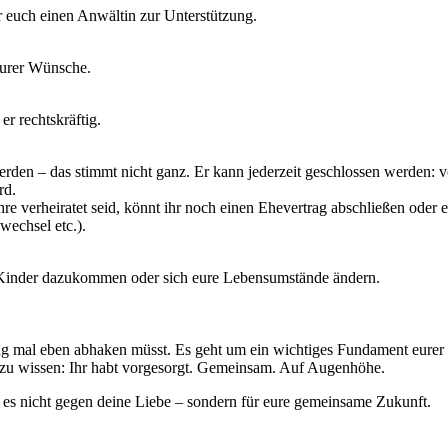
r euch einen Anwältin zur Unterstützung.
 eurer Wünsche.
r rechtskräftig.
den – das stimmt nicht ganz. Er kann jederzeit geschlossen werden: vor
rd.
re verheiratet seid, könnt ihr noch einen Ehevertrag abschließen oder 
echsel etc.).
n Kinder dazukommen oder sich eure Lebensumstände ändern.
ung mal eben abhaken müsst. Es geht um ein wichtiges Fundament eurer
d zu wissen: Ihr habt vorgesorgt. Gemeinsam. Auf Augenhöhe.
 es nicht gegen deine Liebe – sondern für eure gemeinsame Zukunft.