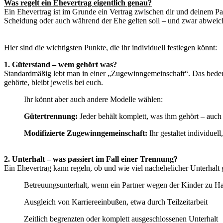
Was regelt ein Ehevertrag eigentlich genau?
Ein Ehevertrag ist im Grunde ein Vertrag zwischen dir und deinem Part
Scheidung oder auch während der Ehe gelten soll – und zwar abweic
Hier sind die wichtigsten Punkte, die ihr individuell festlegen könnt:
1. Güterstand – wem gehört was?
Standardmäßig lebt man in einer „Zugewinngemeinschaft“. Das bedeute
gehörte, bleibt jeweils bei euch.
Ihr könnt aber auch andere Modelle wählen:
Gütertrennung:
Jeder behält komplett, was ihm gehört – auc
Modifizierte Zugewinngemeinschaft:
Ihr gestaltet individue
2. Unterhalt – was passiert im Fall einer Trennung?
Ein Ehevertrag kann regeln, ob und wie viel nachehelicher Unterhalt g
Betreuungsunterhalt, wenn ein Partner wegen der Kinder zu Ha
Ausgleich von Karriereeinbußen, etwa durch Teilzeitarbeit
Zeitlich begrenzten oder komplett ausgeschlossenen Unterhalt