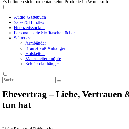
Es befinden sich momentan keine Produkte im Warenkorb.
Audio-Gästebuch
Sales & Bundles
Hochzeitssocken
Personalisierte Stofftaschentücher
Schmuck
Armbänder
Brautstrauß Anhänger
Halsketten
Manschettenknöpfe
Schlüsselanhänger
Ehevertrag – Liebe, Vertrauen 
tun hat
Liebe Braut und Bride to be,