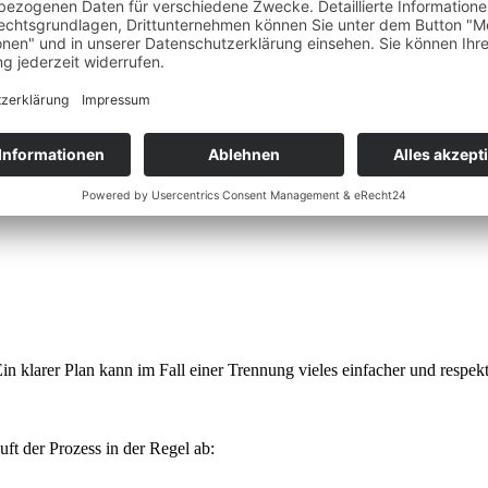
niert werden. Das ist besonders dann sinnvoll, wenn einer von euch K
as bekommt – und Streitigkeiten vorbeugen.
 wird, könnt ihr im Ehevertrag genau festlegen:
Ein klarer Plan kann im Fall einer Trennung vieles einfacher und respek
uft der Prozess in der Regel ab: