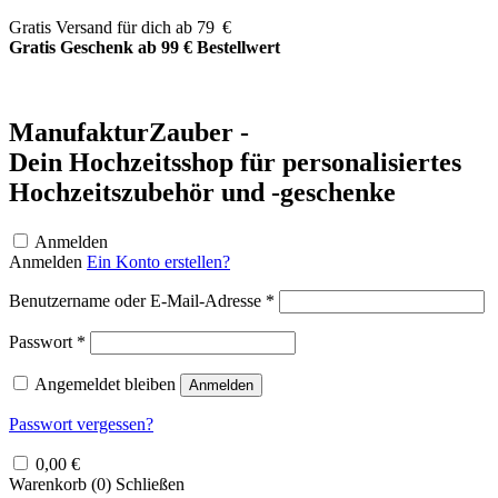
Zum
Gratis Versand für dich ab 79 €
Inhalt
Gratis Geschenk ab 99 € Bestellwert
springen
ManufakturZauber -
Dein Hochzeitsshop für personalisiertes
Hochzeitszubehör und -geschenke
Anmelden
Anmelden
Ein Konto erstellen?
Erforderlich
Benutzername oder E-Mail-Adresse
*
Erforderlich
Passwort
*
Angemeldet bleiben
Anmelden
Passwort vergessen?
0,00
€
Warenkorb (
0
)
Schließen