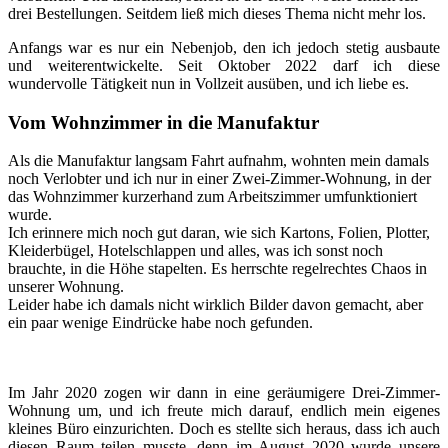
drei Bestellungen. Seitdem ließ mich dieses Thema nicht mehr los.
Anfangs war es nur ein Nebenjob, den ich jedoch stetig ausbaute
und weiterentwickelte. Seit Oktober 2022 darf ich diese
wundervolle Tätigkeit nun in Vollzeit ausüben, und ich liebe es.
Vom Wohnzimmer in die Manufaktur
Als die Manufaktur langsam Fahrt aufnahm, wohnten mein damals
noch Verlobter und ich nur in einer Zwei-Zimmer-Wohnung, in der
das Wohnzimmer kurzerhand zum Arbeitszimmer umfunktioniert
wurde.
Ich erinnere mich noch gut daran, wie sich Kartons, Folien, Plotter,
Kleiderbügel, Hotelschlappen und alles, was ich sonst noch
brauchte, in die Höhe stapelten. Es herrschte regelrechtes Chaos in
unserer Wohnung.
Leider habe ich damals nicht wirklich Bilder davon gemacht, aber
ein paar wenige Eindrücke habe noch gefunden.
Im Jahr 2020 zogen wir dann in eine geräumigere Drei-Zimmer-
Wohnung um, und ich freute mich darauf, endlich mein eigenes
kleines Büro einzurichten. Doch es stellte sich heraus, dass ich auch
diesen Raum teilen musste, denn im August 2020 wurde unsere