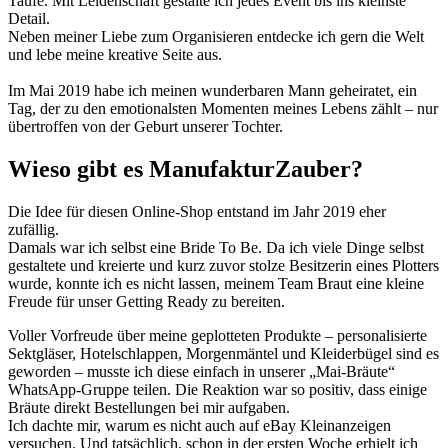
Taufe. Mit Leidenschaft gestalte ich jedes Event bis ins kleinste
Detail.
Neben meiner Liebe zum Organisieren entdecke ich gern die Welt
und lebe meine kreative Seite aus.
Im Mai 2019 habe ich meinen wunderbaren Mann geheiratet, ein
Tag, der zu den emotionalsten Momenten meines Lebens zählt – nur
übertroffen von der Geburt unserer Tochter.
Wieso gibt es ManufakturZauber?
Die Idee für diesen Online-Shop entstand im Jahr 2019 eher
zufällig.
Damals war ich selbst eine Bride To Be. Da ich viele Dinge selbst
gestaltete und kreierte und kurz zuvor stolze Besitzerin eines Plotters
wurde, konnte ich es nicht lassen, meinem Team Braut eine kleine
Freude für unser Getting Ready zu bereiten.
Voller Vorfreude über meine geplotteten Produkte – personalisierte
Sektgläser, Hotelschlappen, Morgenmäntel und Kleiderbügel sind es
geworden – musste ich diese einfach in unserer „Mai-Bräute“
WhatsApp-Gruppe teilen. Die Reaktion war so positiv, dass einige
Bräute direkt Bestellungen bei mir aufgaben.
Ich dachte mir, warum es nicht auch auf eBay Kleinanzeigen
versuchen. Und tatsächlich, schon in der ersten Woche erhielt ich