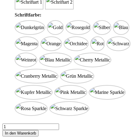
Schriftfarbe:
Stofftaschentuch
"Schwiegerpapa"
In den Warenkorb
Menge