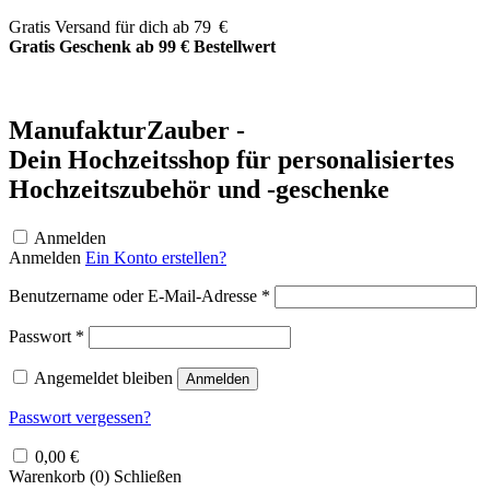
Zum
Gratis Versand für dich ab 79 €
Inhalt
Gratis Geschenk ab 99 € Bestellwert
springen
ManufakturZauber -
Dein Hochzeitsshop für personalisiertes
Hochzeitszubehör und -geschenke
Anmelden
Anmelden
Ein Konto erstellen?
Erforderlich
Benutzername oder E-Mail-Adresse
*
Erforderlich
Passwort
*
Angemeldet bleiben
Anmelden
Passwort vergessen?
0,00
€
Warenkorb (
0
)
Schließen