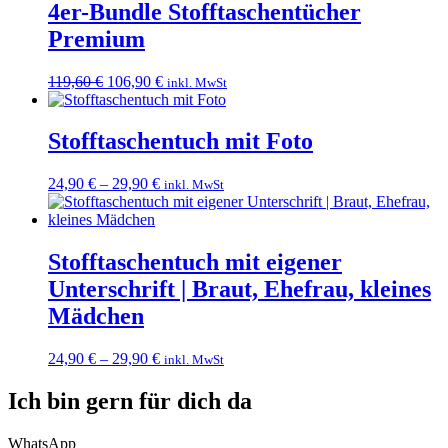
4er-Bundle Stofftaschentücher
Premium
Ursprünglicher
Aktueller
119,60
€
106,90
€
inkl. MwSt
Preis
Preis
war:
ist:
119,60 €
106,90 €.
Stofftaschentuch mit Foto
24,90
€
–
29,90
€
inkl. MwSt
Stofftaschentuch mit eigener
Unterschrift | Braut, Ehefrau, kleines
Mädchen
24,90
€
–
29,90
€
inkl. MwSt
Ich bin gern für dich da
WhatsApp