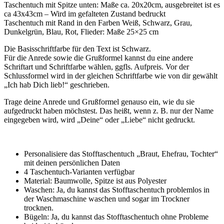
Taschentuch mit Spitze unten: Maße ca. 20x20cm, ausgebreitet ist es
ca 43x43cm – Wird im gefalteten Zustand bedruckt
Taschentuch mit Rand in den Farben Weiß, Schwarz, Grau,
Dunkelgrün, Blau, Rot, Flieder: Maße 25×25 cm
Die Basisschriftfarbe für den Text ist Schwarz.
Für die Anrede sowie die Grußformel kannst du eine andere
Schriftart und Schriftfarbe wählen, ggfls. Aufpreis. Vor der
Schlussformel wird in der gleichen Schriftfarbe wie von dir gewählt
„Ich hab Dich lieb!“ geschrieben.
Trage deine Anrede und Grußformel genauso ein, wie du sie
aufgedruckt haben möchstest. Das heißt, wenn z. B. nur der Name
eingegeben wird, wird „Deine“ oder „Liebe“ nicht gedruckt.
Personalisiere das Stofftaschentuch „Braut, Ehefrau, Tochter“
mit deinen persönlichen Daten
4 Taschentuch-Varianten verfügbar
Material: Baumwolle, Spitze ist aus Polyester
Waschen: Ja, du kannst das Stofftaschentuch problemlos in
der Waschmaschine waschen und sogar im Trockner
trocknen.
Bügeln: Ja, du kannst das Stofftaschentuch ohne Probleme