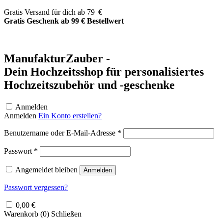
Zum
Gratis Versand für dich ab 79 €
Inhalt
Gratis Geschenk ab 99 € Bestellwert
springen
ManufakturZauber -
Dein Hochzeitsshop für personalisiertes
Hochzeitszubehör und -geschenke
Anmelden
Anmelden
Ein Konto erstellen?
Erforderlich
Benutzername oder E-Mail-Adresse
*
Erforderlich
Passwort
*
Angemeldet bleiben
Anmelden
Passwort vergessen?
0,00
€
Warenkorb (
0
)
Schließen