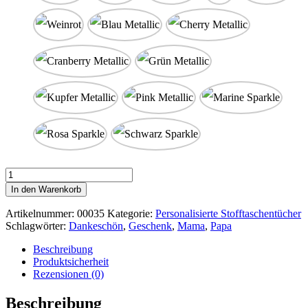
Stofftaschentuch
"Braut,
In den Warenkorb
Ehefrau,
Tochter"
Artikelnummer:
00035
Kategorie:
Personalisierte Stofftaschentücher
Menge
Schlagwörter:
Dankeschön
,
Geschenk
,
Mama
,
Papa
Beschreibung
Produktsicherheit
Rezensionen (0)
Beschreibung