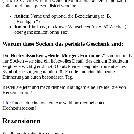
(12 x 12 x 5 cm) wird mit weißem Füllmaterial geliefert und kann
außen und innen personalisiert werden:
Außen
: Name und optional die Bezeichnung (z. B.
„Bräutigam“)
Innen
: Ein Herz, ein kurzer Wunschtext (max. 50 Zeichen)
oder ganz schlicht ohne Text
Warum diese Socken das perfekte Geschenk sind:
Die
Hochzeitssocken „Heute. Morgen. Für immer.“
sind mehr als
nur Socken – sie sind ein liebevolles Detail, das deinem Bräutigam
zeigt, wie wichtig er dir ist. Ob als kleiner Gag oder romantisches
Symbol, sie sorgen garantiert für Freude und eine bleibende
Erinnerung an euren besonderen Tag.
Bestell sie jetzt und mach deinem Bräutigam eine Freude, die von
Herzen kommt!
Hier
findest du eine weitere Auswahl unserer beliebten
Hochzeitssocken!
Rezensionen
Es gibt noch keine Rezensionen.