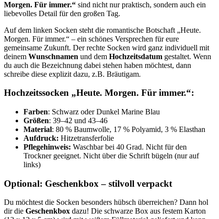
Morgen. Für immer.“
sind nicht nur praktisch, sondern auch ein
liebevolles Detail für den großen Tag.
Auf dem linken Socken steht die romantische Botschaft „Heute.
Morgen. Für immer.“ – ein schönes Versprechen für eure
gemeinsame Zukunft. Der rechte Socken wird ganz individuell mit
deinem
Wunschnamen
und dem
Hochzeitsdatum
gestaltet. Wenn
du auch die Bezeichnung dabei stehen haben möchtest, dann
schreibe diese explizit dazu, z.B. Bräutigam.
Hochzeitssocken „Heute. Morgen. Für immer.“:
Farben
: Schwarz oder Dunkel Marine Blau
Größen
: 39–42 und 43–46
Material
: 80 % Baumwolle, 17 % Polyamid, 3 % Elasthan
Aufdruck:
Hitzetransferfolie
Pflegehinweis:
Waschbar bei 40 Grad. Nicht für den
Trockner geeignet. Nicht über die Schrift bügeln (nur auf
links)
Optional: Geschenkbox – stilvoll verpackt
Du möchtest die Socken besonders hübsch überreichen? Dann hol
dir die
Geschenkbox
dazu! Die schwarze Box aus festem Karton