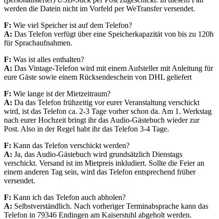
werden die Datein nicht im Vorfeld per WeTransfer versendet.
F:
Wie viel Speicher
ist auf dem Telefon?
A:
Das Telefon verfügt
über eine Speicher
kapazität von bis zu 120h
für Sprachaufnahmen.
F:
Was ist alles enthalten?
A:
Das Vintage-Telefon
wird mit
einem Aufsteller mit Anleitung
für
eure Gäste sowie einem
Rücksendeschein von DHL
geliefert
F:
Wie lange ist der
Mietzeitraum?
A:
Da das Telefon frühzeitig vor eurer Veranstaltung verschickt
wird, ist das Telefon ca. 2-3 Tage vorher schon da. Am 1. Werkstag
nach eurer Hochzeit bringt ihr das Audio-Gästebuch wieder zur
Post. Also in der Regel habt ihr das Telefon 3-4 Tage
.
F:
Kann das Telefon
verschickt werden?
A:
Ja, das Audio-
Gästebuch wird grundsätzlich
Dienstags
verschickt.
Versand ist im Mietpreis inkludiert. Sollte die Feier an
einem anderen Tag sein, wird das Telefon entsprechend früher
versendet.
F:
Kann ich das Telefon
auch abholen?
A:
Selbstverständlich.
Nach vorheriger
Terminabsprache kann
das
Telefon in 79346
Endingen am Kaiserstuhl
abgeholt werden.