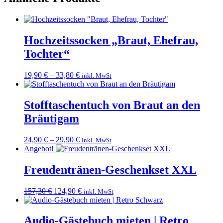
Hochzeitssocken „Braut, Ehefrau,
Tochter“
19,90
€
–
33,80
€
inkl. MwSt
Stofftaschentuch von Braut an den
Bräutigam
24,90
€
–
29,90
€
inkl. MwSt
Angebot!
Freudentränen-Geschenkset XXL
Ursprünglicher
Aktueller
157,30
€
124,90
€
inkl. MwSt
Preis
Preis
war:
ist:
157,30 €
124,90 €.
Audio-Gästebuch mieten | Retro