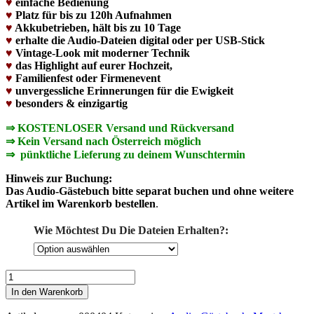
♥
einfache Bedienung
♥
Platz für bis zu 120h Aufnahmen
♥
Akkubetrieben, hält bis zu 10 Tage
♥
erhalte die Audio-Dateien digital oder per USB-Stick
♥
Vintage-Look mit moderner Technik
♥
das Highlight auf eurer Hochzeit,
♥
Familienfest oder Firmenevent
♥
unvergessliche Erinnerungen
für die Ewigkeit
♥
besonders & einzigartig
⇒ KOSTENLOSER Versand und Rückversand
⇒ Kein Versand nach Österreich möglich
⇒
pünktliche Lieferung zu deinem Wunschtermin
Hinweis zur Buchung:
Das Audio-Gästebuch bitte separat buchen und ohne weitere
Artikel im Warenkorb bestellen
.
Wie Möchtest Du Die Dateien Erhalten?:
Audio-
Gästebuch
In den Warenkorb
mieten
|