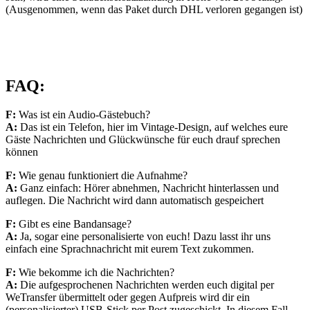
(Ausgenommen, wenn das Paket durch DHL verloren gegangen ist)
FAQ:
F:
Was ist ein
Audio-Gästebuch?
A:
Das ist ein Telefon,
hier im Vintage-Design, auf
welches eure
Gäste Nachrichten
und Glückwünsche für euch
drauf sprechen
können
F:
Wie genau funktioniert
die Aufnahme?
A:
Ganz einfach:
Hörer abnehmen,
Nachricht hinterlassen
und
auflegen.
Die Nachricht wird dann
automatisch gespeichert
F:
Gibt es eine
Bandansage?
A:
Ja, sogar
eine personalisierte
von euch! Dazu lasst ihr uns
einfach eine Sprachnachricht
mit eurem Text
zukommen.
F:
Wie bekomme ich
die Nachrichten?
A:
Die aufgesprochenen
Nachrichten werden euch
digital per
WeTransfer übermittelt oder gegen Aufpreis wird dir ein
(personalisierter) USB-Stick per Post zugeschickt. In diesem Fall