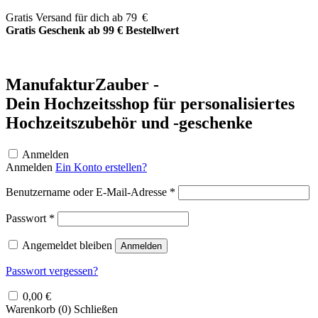
Zum
Gratis Versand für dich ab 79 €
Inhalt
Gratis Geschenk ab 99 € Bestellwert
springen
ManufakturZauber -
Dein Hochzeitsshop für personalisiertes
Hochzeitszubehör und -geschenke
Anmelden
Anmelden
Ein Konto erstellen?
Erforderlich
Benutzername oder E-Mail-Adresse
*
Erforderlich
Passwort
*
Angemeldet bleiben
Anmelden
Passwort vergessen?
0,00
€
Warenkorb (
0
)
Schließen