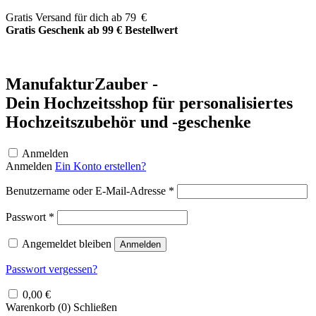
Zum
Gratis Versand für dich ab 79 €
Inhalt
Gratis Geschenk ab 99 € Bestellwert
springen
ManufakturZauber -
Dein Hochzeitsshop für personalisiertes
Hochzeitszubehör und -geschenke
Anmelden
Anmelden
Ein Konto erstellen?
Erforderlich
Benutzername oder E-Mail-Adresse
*
Erforderlich
Passwort
*
Angemeldet bleiben
Anmelden
Passwort vergessen?
0,00
€
Warenkorb (
0
)
Schließen