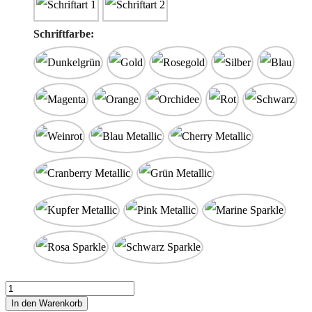
Schriftfarbe:
Stofftaschentuch
"Blumenmädchen"
In den Warenkorb
Menge