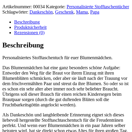
Artikelnummer:
00034
Kategorie:
Personalisierte Stofftaschentücher
Schlagwörter:
Dankeschön
,
Geschenk
,
Mama
,
Papa
Beschreibung
Produktsicherheit
Rezensionen (0)
Beschreibung
Personalisiertes Stofftaschentuch für euer Blumenmädchen.
Das Blumenmädchen hat eine ganz besonders schöne Aufgabe:
Entweder den Weg für die Braut vor ihrem Einzug mit ihren
Blumenblüten schmücken, oder aber sie läuft nach der Trauung vor
dem frischvermählten Paar und streut da ihre Blumen. So oder so ist
es schon ein sehr alter aber immer noch sehr beliebter Braucht.
Übrigens soll dieser Brauch für einen reichen Kindersegen beim
Brautpaar sorgen (durch die gut duftenden Blüten soll die
Fruchtbarkeitsgöttin angelockt werden).
Als Dankeschön und langbleibende Erinnerung eignet sich dieses
liebevoll hergestellte Stofftaschtaschentuch für die Freudentränen
perfekt. Und wenn euer Blumenmädchen in ein paar Jahren selber
heiraten wird, hat sie direkt schon etwas Altes für ihren großen Tag.