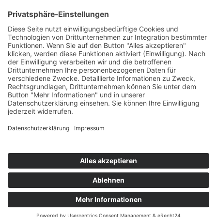
Mein Konto
Kontakt
Zahlung & Versand
Widerrufsbelehrung
Vertrag Widerrufen
Informationen
Über Mich
Impressum
AGB
Mein Konto
Datenschutzerklärung
Über Mich
Impressum
AGB
Mein Konto
Datenschutzerklärung
Zum Blog
© ManufakturZauber 2025