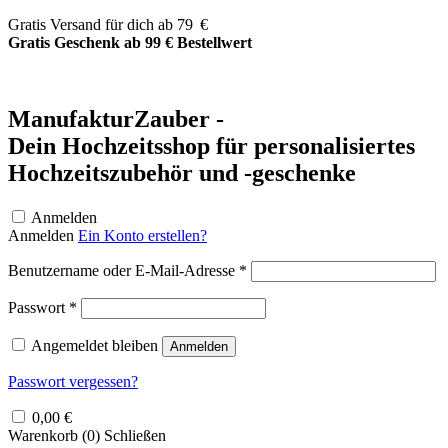
Zum
Gratis Versand für dich ab 79 €
Inhalt
Gratis Geschenk ab 99 € Bestellwert
springen
ManufakturZauber -
Dein Hochzeitsshop für personalisiertes
Hochzeitszubehör und -geschenke
Anmelden
Anmelden
Ein Konto erstellen?
Erforderlich
Benutzername oder E-Mail-Adresse
*
Erforderlich
Passwort
*
Angemeldet bleiben
Anmelden
Passwort vergessen?
0,00
€
Warenkorb (
0
)
Schließen