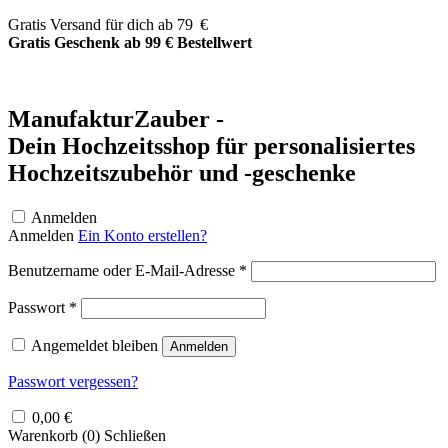
Zum
Gratis Versand für dich ab 79 €
Inhalt
Gratis Geschenk ab 99 € Bestellwert
springen
ManufakturZauber -
Dein Hochzeitsshop für personalisiertes
Hochzeitszubehör und -geschenke
Anmelden
Anmelden
Ein Konto erstellen?
Erforderlich
Benutzername oder E-Mail-Adresse
*
Erforderlich
Passwort
*
Angemeldet bleiben
Anmelden
Passwort vergessen?
0,00
€
Warenkorb (
0
)
Schließen