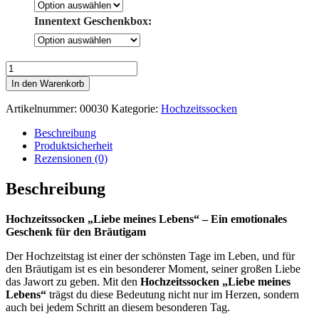
Innentext Geschenkbox:
Hochzeitssocken
"Liebe
In den Warenkorb
meines
Lebens"
Artikelnummer:
00030
Kategorie:
Hochzeitssocken
Menge
Beschreibung
Produktsicherheit
Rezensionen (0)
Beschreibung
Hochzeitssocken „Liebe meines Lebens“ – Ein emotionales
Geschenk für den Bräutigam
Der Hochzeitstag ist einer der schönsten Tage im Leben, und für
den Bräutigam ist es ein besonderer Moment, seiner großen Liebe
das Jawort zu geben. Mit den
Hochzeitssocken „Liebe meines
Lebens“
trägst du diese Bedeutung nicht nur im Herzen, sondern
auch bei jedem Schritt an diesem besonderen Tag.