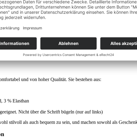
 Rolle ein. Mit den
Hochzeitssocken „Gemeinsamer Weg“
schenkst d
nd bleiben als schönes Symbol für den gemeinsamen Weg, den ihr an 
 bleibt für immer im Gedächtnis. Auf dem rechten Socken kannst du d
as“ einfügen? Kein Problem – gib dies einfach bei der Bestellung an,
mfortabel und von hoher Qualität. Sie bestehen aus:
, 3 % Elasthan
eignet. Nicht über die Schrift bügeln (nur auf links)
ohl stilvoll als auch bequem zu sein, und machen sowohl als Geschenk 
on