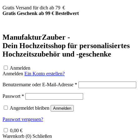
Zum
Gratis Versand für dich ab 79 €
Inhalt
Gratis Geschenk ab 99 € Bestellwert
springen
ManufakturZauber -
Dein Hochzeitsshop für personalisiertes
Hochzeitszubehör und -geschenke
Anmelden
Anmelden
Ein Konto erstellen?
Erforderlich
Benutzername oder E-Mail-Adresse
*
Erforderlich
Passwort
*
Angemeldet bleiben
Anmelden
Passwort vergessen?
0,00
€
Warenkorb (
0
)
Schließen