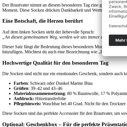
Der Brautvater nimmt an diesem besonderen Tag eine ganz besondere
Moment. Diese Socken drücken Dankbarkeit und Wertschätzung aus u
Eine Botschaft, die Herzen berührt
Auf dem linken Socken steht der liebevolle Spruch:
„An diesen gemeinsamen Weg, werden wir uns immer erinnern.“
Dieser Satz fängt die Bedeutung dieses besonderen Moments ein und
hinzufügen. Möchtest du auch eine Bezeichnung wie „Brautvater Thom
Hochwertige Qualität für den besonderen Tag
Die Socken sind nicht nur ein emotionales Geschenk, sondern auch ko
Farben
: Schwarz oder Dunkel Marine Blau
Größen
: 39–42 und 43–46
Materialzusammensetzung
: 80 % Baumwolle, 17 % Polyamid
Aufdruck:
Hitzetransferfolie
Pflegehinweis:
Waschbar bei 40 Grad. Nicht für den Trockner ge
Diese Socken sind das perfekte Accessoire für den Brautvater, um sow
Optional: Geschenkbox – Für die perfekte Präsentati