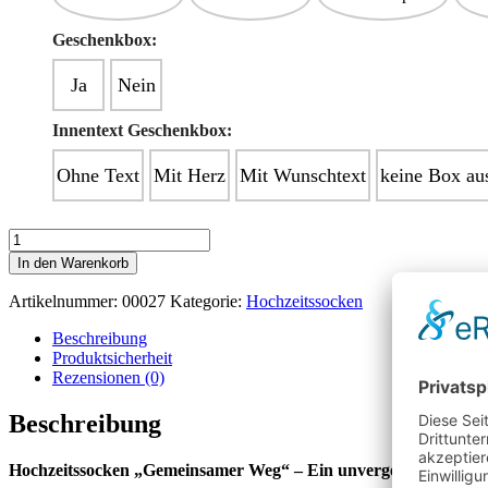
Geschenkbox:
Ja
Nein
Innentext Geschenkbox:
Ohne Text
Mit Herz
Mit Wunschtext
keine Box au
Hochzeitssocken
"Gemeinsamer
In den Warenkorb
Weg"
Menge
Artikelnummer:
00027
Kategorie:
Hochzeitssocken
Beschreibung
Produktsicherheit
Rezensionen (0)
Beschreibung
Hochzeitssocken „Gemeinsamer Weg“ – Ein unvergessliches Ges