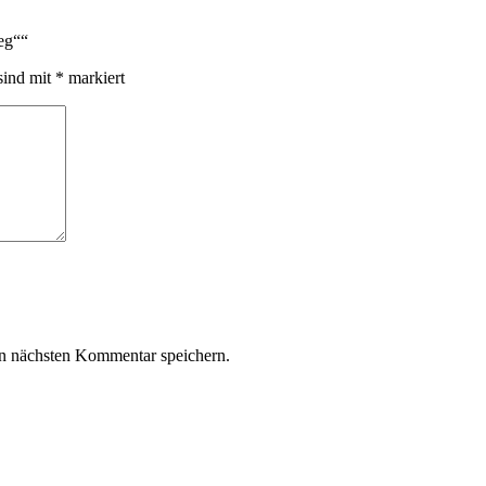
eg““
sind mit
*
markiert
n nächsten Kommentar speichern.