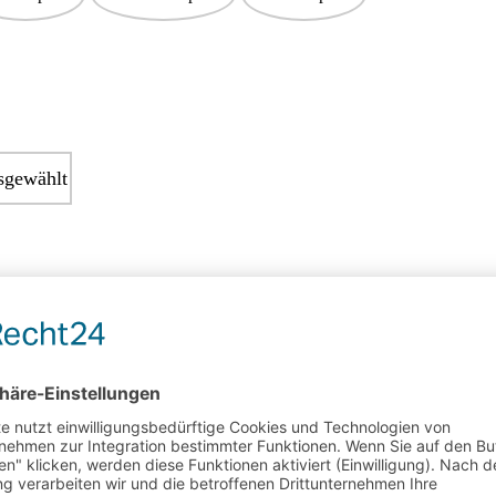
sgewählt
chenk für den Brautvater