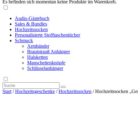
Es befinden sich momentan keine Produkte im Warenkorb.
Audio-Gästebuch
Sales & Bundles
Hochzeitssocken
Personalisierte Stofftaschentücher
Schmuck
Armbänder
Brautstrauß Anhänger
Halsketten
Manschettenknöpfe
Schlüsselanhänger
Start
/
Hochzeitsgeschenke
/
Hochzeitssocken
/ Hochzeitssocken „G