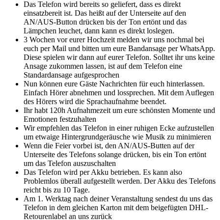
Das Telefon wird bereits so geliefert, dass es direkt
einsatzbereit ist. Das heißt auf der Unterseite auf den
AN/AUS-Button drücken bis der Ton ertönt und das
Lämpchen leuchet, dann kann es direkt loslegen.
3 Wochen vor eurer Hochzeit melden wir uns nochmal bei
euch per Mail und bitten um eure Bandansage per WhatsApp.
Diese spielen wir dann auf eurer Telefon. Solltet ihr uns keine
Ansage zukommen lassen, ist auf dem Telefon eine
Standardansage aufgesprochen
Nun können eure Gäste Nachrichten für euch hinterlassen.
Einfach Hörer abnehmen und lossprechen. Mit dem Auflegen
des Hörers wird die Sprachaufnahme beendet.
Ihr habt 120h Aufnahmezeit um eure schönsten Momente und
Emotionen festzuhalten
Wir empfehlen das Telefon in einer ruhigen Ecke aufzustellen
um etwaige Hintergrundgeräusche wie Musik zu minimieren
Wenn die Feier vorbei ist, den AN/AUS-Butten auf der
Unterseite des Telefons solange drücken, bis ein Ton ertönt
um das Telefon auszuschalten
Das Telefon wird per Akku betrieben. Es kann also
Problemlos überall aufgestellt werden. Der Akku des Telefons
reicht bis zu 10 Tage.
Am 1. Werktag nach deiner Veranstaltung sendest du uns das
Telefon in dem gleichen Karton mit dem beigefügten DHL-
Retourenlabel an uns zurück