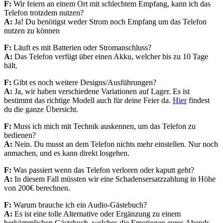
F:
Wir feiern an einem Ort
mit schlechtem Empfang,
kann ich das
Telefon
trotzdem nutzen?
A:
Ja!
Du benötigst weder
Strom noch Empfang
um das Telefon
nutzen
zu können
F:
Läuft es mit Batterien
oder Stromanschluss?
A:
Das Telefon
verfügt über einen Akku,
welcher bis zu 10 Tage
hält.
F:
G
ibt es noch weitere
Designs/Ausführungen?
A:
Ja, wir haben verschiedene Variationen auf Lager
. Es ist
bestimmt das richtige Modell auch für deine Feier da.
Hier
findest
du die ganze Übersicht.
F:
Muss ich mich mit Technik auskennen, um das Telefon zu
bedienen?
A:
Nein.
Du musst an dem Telefon
nichts mehr einstellen.
Nur noch
anmachen, und
es kann direkt losgehen.
F:
Was passiert wenn
das Telefon verloren
oder kaputt geht?
A:
In diesem Fall
müssten wir eine
Schadensersatzzahlung
in Höhe
von 200€
berechnen.
F:
Warum brauche ich
ein Audio-Gästebuch?
A:
Es ist eine tolle
Alternative oder Ergänzung zu einem
herkömmlichen Gästebuch,
welches die Emotionen eures Abends