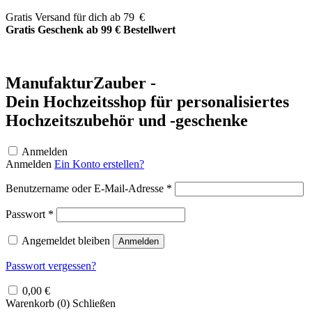
Zum
Gratis Versand für dich ab 79 €
Inhalt
Gratis Geschenk ab 99 € Bestellwert
springen
ManufakturZauber -
Dein Hochzeitsshop für personalisiertes
Hochzeitszubehör und -geschenke
Anmelden
Anmelden
Ein Konto erstellen?
Erforderlich
Benutzername oder E-Mail-Adresse
*
Erforderlich
Passwort
*
Angemeldet bleiben
Anmelden
Passwort vergessen?
0,00
€
Warenkorb (
0
)
Schließen