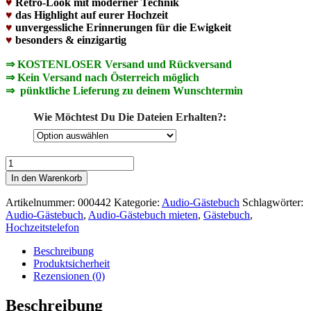
♥
Retro-Look mit moderner Technik
♥
das Highlight auf eurer Hochzeit
♥
unvergessliche Erinnerungen
für die Ewigkeit
♥
besonders & einzigartig
⇒ KOSTENLOSER Versand und Rückversand
⇒ Kein Versand nach Österreich möglich
⇒
pünktliche Lieferung zu deinem Wunschtermin
Wie Möchtest Du Die Dateien Erhalten?:
Audio-
Gästebuch
In den Warenkorb
mieten
|
Artikelnummer:
000442
Kategorie:
Audio-Gästebuch
Schlagwörter:
Retro
Audio-Gästebuch
,
Audio-Gästebuch mieten
,
Gästebuch
,
Schwarz
Hochzeitstelefon
Menge
Beschreibung
Produktsicherheit
Rezensionen (0)
Beschreibung