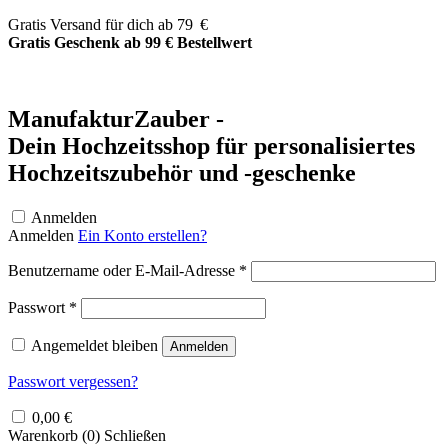
Zum
Gratis Versand für dich ab 79 €
Inhalt
Gratis Geschenk ab 99 € Bestellwert
springen
ManufakturZauber -
Dein Hochzeitsshop für personalisiertes
Hochzeitszubehör und -geschenke
Anmelden
Anmelden
Ein Konto erstellen?
Erforderlich
Benutzername oder E-Mail-Adresse
*
Erforderlich
Passwort
*
Angemeldet bleiben
Anmelden
Passwort vergessen?
0,00
€
Warenkorb (
0
)
Schließen