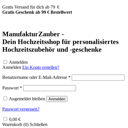
Zum
Gratis Versand für dich ab 79 €
Inhalt
Gratis Geschenk ab 99 € Bestellwert
springen
ManufakturZauber -
Dein Hochzeitsshop für personalisiertes
Hochzeitszubehör und -geschenke
Anmelden
Anmelden
Ein Konto erstellen?
Erforderlich
Benutzername oder E-Mail-Adresse
*
Erforderlich
Passwort
*
Angemeldet bleiben
Anmelden
Passwort vergessen?
0,00
€
Warenkorb (
0
)
Schließen