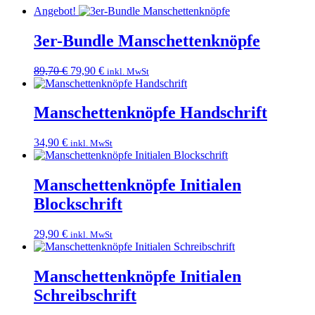
Angebot!
3er-Bundle Manschettenknöpfe
Ursprünglicher
Aktueller
89,70
€
79,90
€
inkl. MwSt
Preis
Preis
war:
ist:
89,70 €
79,90 €.
Manschettenknöpfe Handschrift
34,90
€
inkl. MwSt
Manschettenknöpfe Initialen
Blockschrift
29,90
€
inkl. MwSt
Manschettenknöpfe Initialen
Schreibschrift