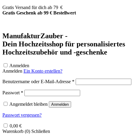
Zum
Gratis Versand für dich ab 79 €
Inhalt
Gratis Geschenk ab 99 € Bestellwert
springen
ManufakturZauber -
Dein Hochzeitsshop für personalisiertes
Hochzeitszubehör und -geschenke
Anmelden
Anmelden
Ein Konto erstellen?
Erforderlich
Benutzername oder E-Mail-Adresse
*
Erforderlich
Passwort
*
Angemeldet bleiben
Anmelden
Passwort vergessen?
0,00
€
Warenkorb (
0
)
Schließen