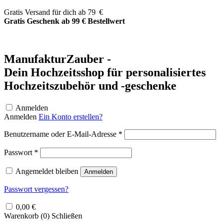
Zum
Gratis Versand für dich ab 79 €
Inhalt
Gratis Geschenk ab 99 € Bestellwert
springen
ManufakturZauber -
Dein Hochzeitsshop für personalisiertes
Hochzeitszubehör und -geschenke
Anmelden
Anmelden
Ein Konto erstellen?
Erforderlich
Benutzername oder E-Mail-Adresse
*
Erforderlich
Passwort
*
Angemeldet bleiben
Anmelden
Passwort vergessen?
0,00
€
Warenkorb (
0
)
Schließen