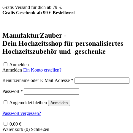
Zum
Gratis Versand für dich ab 79 €
Inhalt
Gratis Geschenk ab 99 € Bestellwert
springen
ManufakturZauber -
Dein Hochzeitsshop für personalisiertes
Hochzeitszubehör und -geschenke
Anmelden
Anmelden
Ein Konto erstellen?
Erforderlich
Benutzername oder E-Mail-Adresse
*
Erforderlich
Passwort
*
Angemeldet bleiben
Anmelden
Passwort vergessen?
0,00
€
Warenkorb (
0
)
Schließen