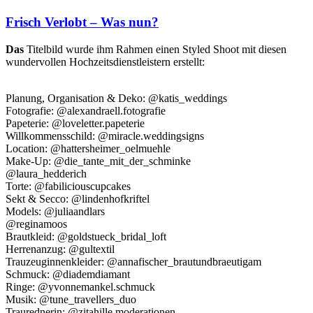
Frisch Verlobt – Was nun?
Das
Titelbild wurde ihm Rahmen einen Styled Shoot mit diesen
wundervollen Hochzeitsdienstleistern erstellt:
Planung, Organisation & Deko: @katis_weddings
Fotografie: @alexandraell.fotografie
Papeterie: @loveletter.papeterie
Willkommensschild: @miracle.weddingsigns
Location: @hattersheimer_oelmuehle
Make-Up: @die_tante_mit_der_schminke
@laura_hedderich
Torte: @fabiliciouscupcakes
Sekt & Secco: @lindenhofkriftel
Models: @juliaandlars
@reginamoos
Brautkleid: @goldstueck_bridal_loft
Herrenanzug: @gultextil
Trauzeuginnenkleider: @annafischer_brautundbraeutigam
Schmuck: @diademdiamant
Ringe: @yvonnemankel.schmuck
Musik: @tune_travellers_duo
Traurednerin: @zitahille.moderationen