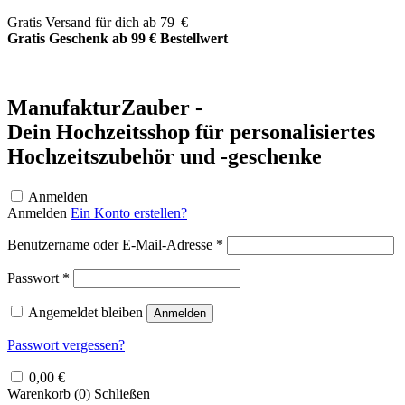
Zum
Gratis Versand für dich ab 79 €
Inhalt
Gratis Geschenk ab 99 € Bestellwert
springen
ManufakturZauber -
Dein Hochzeitsshop für personalisiertes
Hochzeitszubehör und -geschenke
Anmelden
Anmelden
Ein Konto erstellen?
Erforderlich
Benutzername oder E-Mail-Adresse
*
Erforderlich
Passwort
*
Angemeldet bleiben
Anmelden
Passwort vergessen?
0,00
€
Warenkorb (
0
)
Schließen