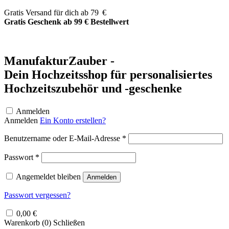
Zum
Gratis Versand für dich ab 79 €
Inhalt
Gratis Geschenk ab 99 € Bestellwert
springen
ManufakturZauber -
Dein Hochzeitsshop für personalisiertes
Hochzeitszubehör und -geschenke
Anmelden
Anmelden
Ein Konto erstellen?
Erforderlich
Benutzername oder E-Mail-Adresse
*
Erforderlich
Passwort
*
Angemeldet bleiben
Anmelden
Passwort vergessen?
0,00
€
Warenkorb (
0
)
Schließen