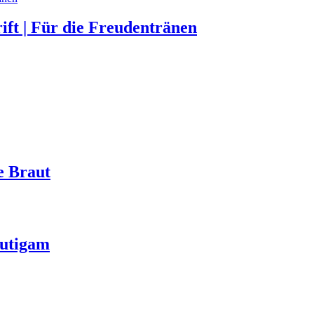
ift | Für die Freudentränen
e Braut
äutigam