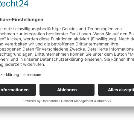
ng“
on Schwiegersohn