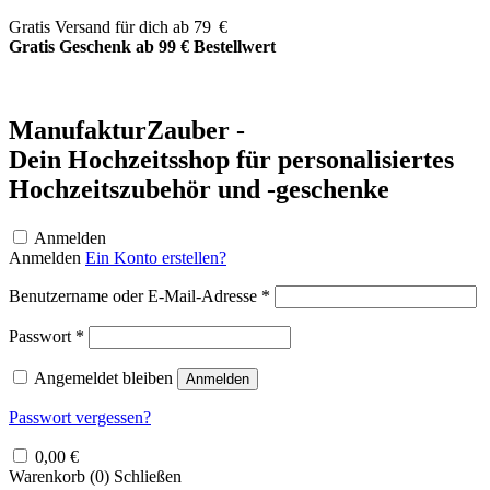
Zum
Gratis Versand für dich ab 79 €
Inhalt
Gratis Geschenk ab 99 € Bestellwert
springen
ManufakturZauber -
Dein Hochzeitsshop für personalisiertes
Hochzeitszubehör und -geschenke
Anmelden
Anmelden
Ein Konto erstellen?
Erforderlich
Benutzername oder E-Mail-Adresse
*
Erforderlich
Passwort
*
Angemeldet bleiben
Anmelden
Passwort vergessen?
0,00
€
Warenkorb (
0
)
Schließen