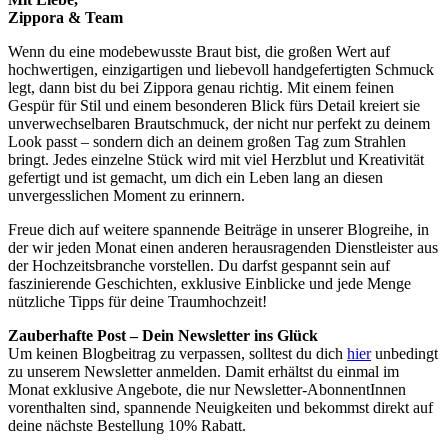
Zippora & Team
Wenn du eine modebewusste Braut bist, die großen Wert auf
hochwertigen, einzigartigen und liebevoll handgefertigten Schmuck
legt, dann bist du bei Zippora genau richtig. Mit einem feinen
Gespür für Stil und einem besonderen Blick fürs Detail kreiert sie
unverwechselbaren Brautschmuck, der nicht nur perfekt zu deinem
Look passt – sondern dich an deinem großen Tag zum Strahlen
bringt. Jedes einzelne Stück wird mit viel Herzblut und Kreativität
gefertigt und ist gemacht, um dich ein Leben lang an diesen
unvergesslichen Moment zu erinnern.
Freue dich auf weitere spannende Beiträge in unserer Blogreihe, in
der wir jeden Monat einen anderen herausragenden Dienstleister aus
der Hochzeitsbranche vorstellen. Du darfst gespannt sein auf
faszinierende Geschichten, exklusive Einblicke und jede Menge
nützliche Tipps für deine Traumhochzeit!
Zauberhafte Post – Dein Newsletter ins Glück
Um keinen Blogbeitrag zu verpassen, solltest du dich
hier
unbedingt
zu unserem Newsletter anmelden. Damit erhältst du einmal im
Monat exklusive Angebote, die nur Newsletter-AbonnentInnen
vorenthalten sind, spannende Neuigkeiten und bekommst direkt auf
deine nächste Bestellung 10% Rabatt.