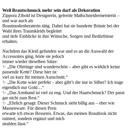
Weil Brautschmuck mehr sein darf als Dekoration
Zippora Zibold ist Designerin, gelernte Maßschneidermeisterin –
und war auch als
Brautmodenberaterin tätig. Dabei hat sie hunderte Bräute bei der
Wahl ihres Traumkleids begleitet
und tiefe Einblicke in ihre Wünsche, Sorgen und Bedürfnisse
erhalten.
Nachdem das Kleid gefunden war und es an die Auswahl der
Accessoires ging, hörte sie jedoch
immer wieder dieselben Sätze:
✨ „Die Ohrringe sind wunderschön – aber gibt es wirklich keine
passende Kette? Diese hier ist
viel zu kurz für meinen Ausschnitt.“
✨ „Die Kette wäre perfekt – aber gibt’s die nur in Silber? Ich trage
eigentlich nur Gold…“
✨ „Das Armband ist viel zu eng. Und der Haarschmuck? Der passt
gar nicht zum Rest.“
✨ „Ehrlich gesagt: Dieser Schmuck sieht billig aus – eher wie
Massenware. Für diesen Preis
erwarte ich etwas Besseres. Etwas, das meinen Brautlook nicht
ruiniert, sondern ergänzt und mich
strahlen lässt.“