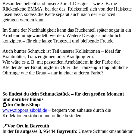
Besonders beliebt sind unsere 3-in-1-Designs – wie z. B. die
Rückenkette EMMA, bei der das Rückenteil sich von der Halskette
lösen lässt, sodass die Kette separat auch nach der Hochzeit
getragen werden kann.
Im Sinne der Nachhaltigkeit kann das Rückenteil später sogar in ein
Armband umgewandelt werden. Weitere Designs sind ähnlich
konzipiert – für eine lange Tragezeit und bleibende Freude.
Auch bunter Schmuck ist Teil unserer Kollektionen – ideal für
Brautmütter, Trauzeuginnen oder Brautjungfern.
Wie wäre es z. B. mit passenden Armbändern in der Farbe der
Kleider deiner Brautjungfern? Oder die Trauzeugin trägt ähnliche
Ohrringe wie die Braut – nur in einer anderen Farbe?
So findest du dein Schmuckstück – für den großen Moment
und darüber hinaus
💍
Im Online-Shop
www.zippora.zibold.de
– bequem von zuhause durch die
Kollektionen stöbern und online bestellen.
📍
Vor Ort in Bayreuth
In der
Brautgasse 3, 95444 Bayreuth
: Unsere Schmuckmanufaktur