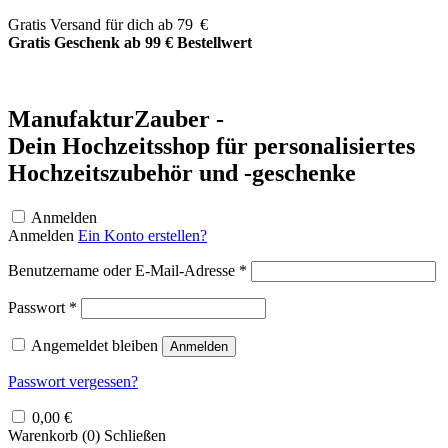
Zum
Gratis Versand für dich ab 79 €
Inhalt
Gratis Geschenk ab 99 € Bestellwert
springen
ManufakturZauber -
Dein Hochzeitsshop für personalisiertes
Hochzeitszubehör und -geschenke
Anmelden
Anmelden
Ein Konto erstellen?
Erforderlich
Benutzername oder E-Mail-Adresse
*
Erforderlich
Passwort
*
Angemeldet bleiben
Anmelden
Passwort vergessen?
0,00
€
Warenkorb (
0
)
Schließen