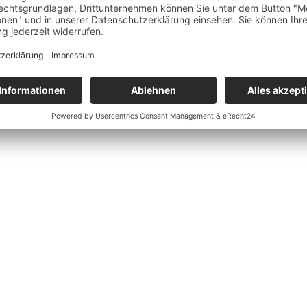
Glückwunsch, ihr seid verlobt! Dein Finger funkelt, dein Herz klopft s
itsplanung stürzt, atme einmal tief durch. In diesem Artikel erfährst d