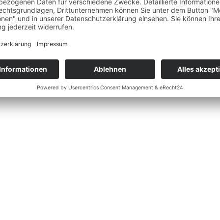
r und Inhaberin von diesem wundervollen Hochzeitshop mit personalis
as Thema Hochzeit und was eine Bride To Be so alles beschäftigt auf