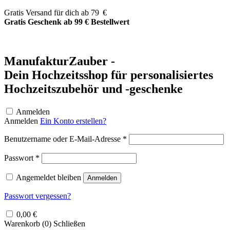
Zum
Gratis Versand für dich ab 79 €
Inhalt
Gratis Geschenk ab 99 € Bestellwert
springen
ManufakturZauber -
Dein Hochzeitsshop für personalisiertes
Hochzeitszubehör und -geschenke
Anmelden
Anmelden
Ein Konto erstellen?
Erforderlich
Benutzername oder E-Mail-Adresse
*
Erforderlich
Passwort
*
Angemeldet bleiben
Anmelden
Passwort vergessen?
0,00
€
Warenkorb (
0
)
Schließen