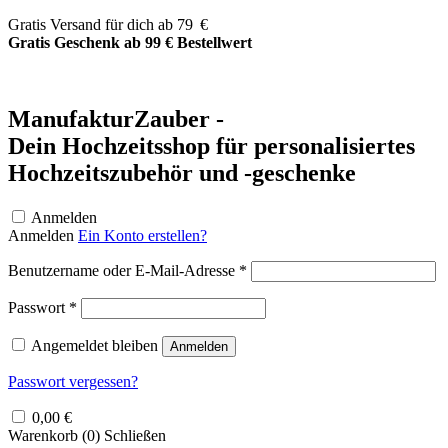
Zum
Gratis Versand für dich ab 79 €
Inhalt
Gratis Geschenk ab 99 € Bestellwert
springen
ManufakturZauber -
Dein Hochzeitsshop für personalisiertes
Hochzeitszubehör und -geschenke
Anmelden
Anmelden
Ein Konto erstellen?
Erforderlich
Benutzername oder E-Mail-Adresse
*
Erforderlich
Passwort
*
Angemeldet bleiben
Anmelden
Passwort vergessen?
0,00
€
Warenkorb (
0
)
Schließen