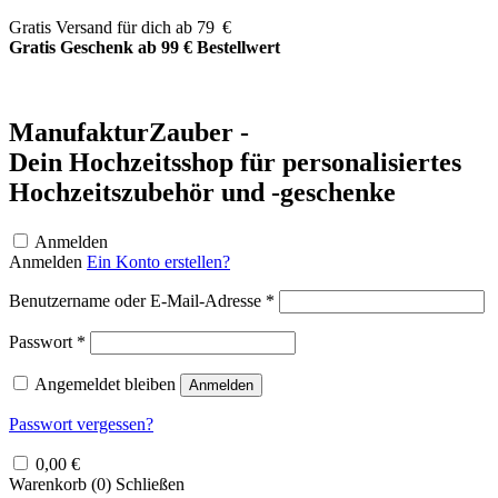
Zum
Gratis Versand für dich ab 79 €
Inhalt
Gratis Geschenk ab 99 € Bestellwert
springen
ManufakturZauber -
Dein Hochzeitsshop für personalisiertes
Hochzeitszubehör und -geschenke
Anmelden
Anmelden
Ein Konto erstellen?
Erforderlich
Benutzername oder E-Mail-Adresse
*
Erforderlich
Passwort
*
Angemeldet bleiben
Anmelden
Passwort vergessen?
0,00
€
Warenkorb (
0
)
Schließen