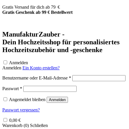
Zum
Gratis Versand für dich ab 79 €
Inhalt
Gratis Geschenk ab 99 € Bestellwert
springen
ManufakturZauber -
Dein Hochzeitsshop für personalisiertes
Hochzeitszubehör und -geschenke
Anmelden
Anmelden
Ein Konto erstellen?
Erforderlich
Benutzername oder E-Mail-Adresse
*
Erforderlich
Passwort
*
Angemeldet bleiben
Anmelden
Passwort vergessen?
0,00
€
Warenkorb (
0
)
Schließen