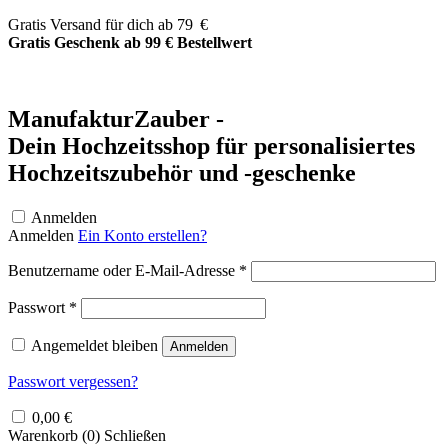
Zum
Gratis Versand für dich ab 79 €
Inhalt
Gratis Geschenk ab 99 € Bestellwert
springen
ManufakturZauber -
Dein Hochzeitsshop für personalisiertes
Hochzeitszubehör und -geschenke
Anmelden
Anmelden
Ein Konto erstellen?
Erforderlich
Benutzername oder E-Mail-Adresse
*
Erforderlich
Passwort
*
Angemeldet bleiben
Anmelden
Passwort vergessen?
0,00
€
Warenkorb (
0
)
Schließen