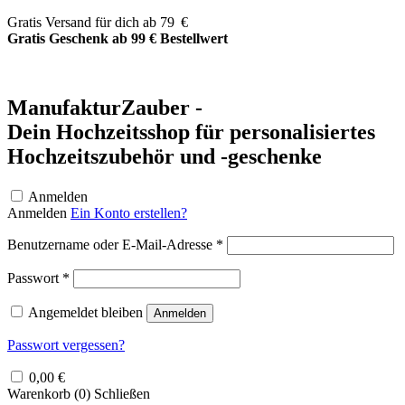
Zum
Gratis Versand für dich ab 79 €
Inhalt
Gratis Geschenk ab 99 € Bestellwert
springen
ManufakturZauber -
Dein Hochzeitsshop für personalisiertes
Hochzeitszubehör und -geschenke
Anmelden
Anmelden
Ein Konto erstellen?
Erforderlich
Benutzername oder E-Mail-Adresse
*
Erforderlich
Passwort
*
Angemeldet bleiben
Anmelden
Passwort vergessen?
0,00
€
Warenkorb (
0
)
Schließen