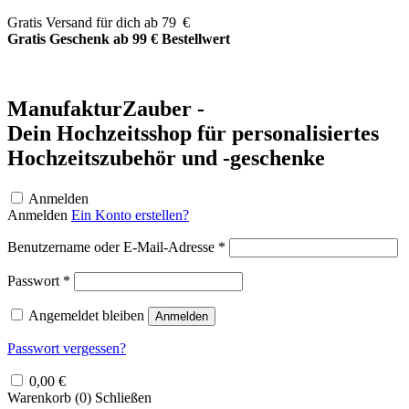
Zum
Gratis Versand für dich ab 79 €
Inhalt
Gratis Geschenk ab 99 € Bestellwert
springen
ManufakturZauber -
Dein Hochzeitsshop für personalisiertes
Hochzeitszubehör und -geschenke
Anmelden
Anmelden
Ein Konto erstellen?
Erforderlich
Benutzername oder E-Mail-Adresse
*
Erforderlich
Passwort
*
Angemeldet bleiben
Anmelden
Passwort vergessen?
0,00
€
Warenkorb (
0
)
Schließen