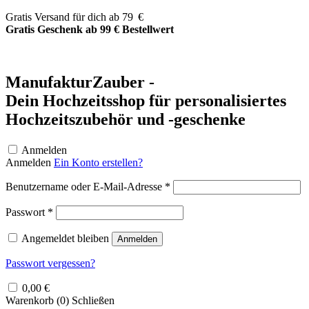
Zum
Gratis Versand für dich ab 79 €
Inhalt
Gratis Geschenk ab 99 € Bestellwert
springen
ManufakturZauber -
Dein Hochzeitsshop für personalisiertes
Hochzeitszubehör und -geschenke
Anmelden
Anmelden
Ein Konto erstellen?
Erforderlich
Benutzername oder E-Mail-Adresse
*
Erforderlich
Passwort
*
Angemeldet bleiben
Anmelden
Passwort vergessen?
0,00
€
Warenkorb (
0
)
Schließen